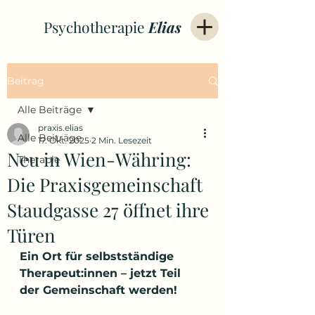
Psychotherapie
Elias
Beitrag
Alle Beiträge
praxis.elias
Alle Beiträge
17. Okt. 2025
2 Min. Lesezeit
Neu in Wien-Währing:
Therapie
Die Praxisgemeinschaft
Staudgasse 27 öffnet ihre
Türen
Ein Ort für selbstständige 
Therapeut:innen – jetzt Teil 
der Gemeinschaft werden!